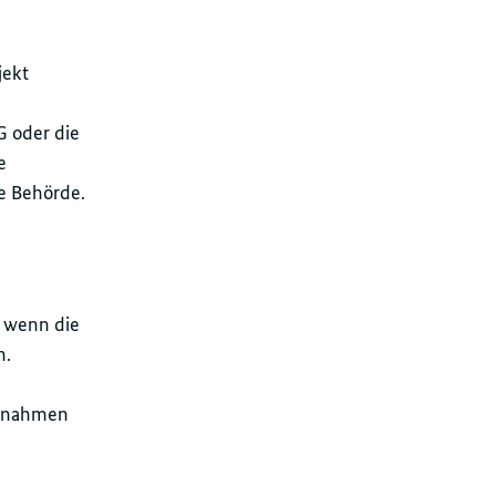
jekt
G oder die
e
e Behörde.
, wenn die
n.
ngnahmen