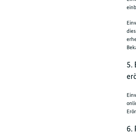
einb
Ein
dies
erh
Bek
5.
er
Ein
onli
Erö
6.