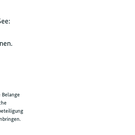
See:
nen.
e Belange
che
beteiligung
nbringen.