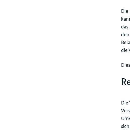
Die
kann
das 
den
Bela
die 
Dies
Re
Die 
Ver
Umw
sic