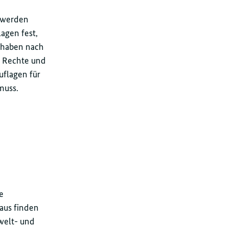
t werden
lagen fest,
orhaben nach
n Rechte und
uflagen für
muss.
e
naus finden
welt- und