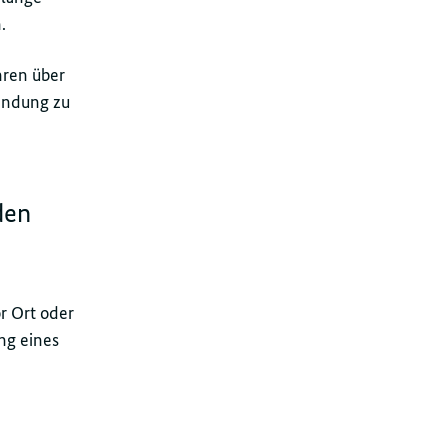
.
ren über
wendung zu
den
 Ort oder
ng eines