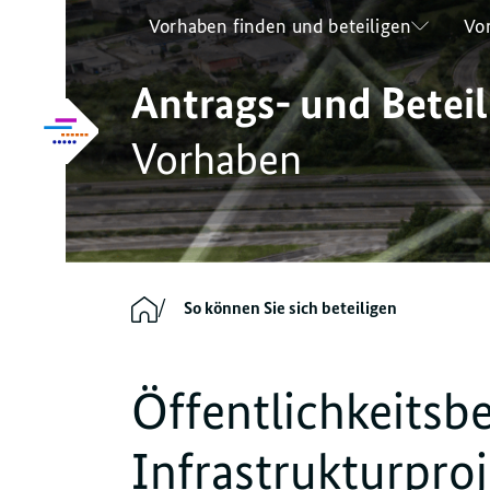
Vorhaben finden und beteiligen
Vo
Inhalt
Hauptmenü
Servicenavigation
Footernavigation
Vorhabenübersicht
So
Antrags- und Betei
So können Sie sich beteiligen
Zu
Vorhaben
O
E
F
W
So können Sie sich beteiligen
Öffentlichkeitsbe
Infrastrukturpro