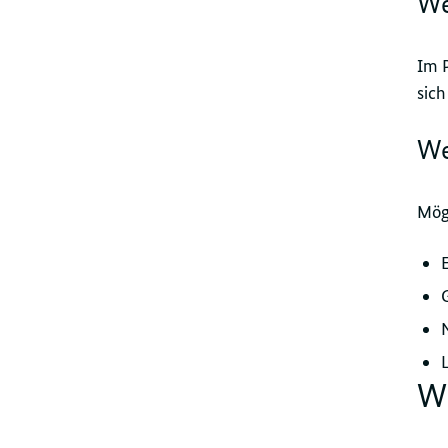
We
Im P
sic
We
Mögl
Wi