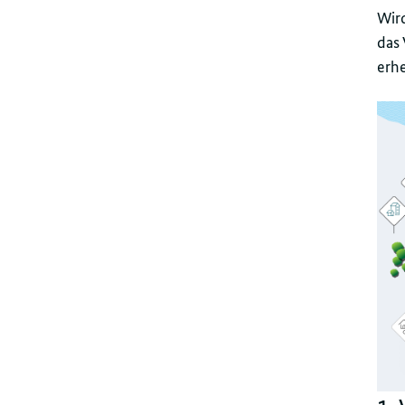
Wird
das
erh