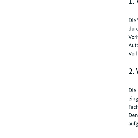
1.
Die 
dur
Vor
Aut
Vor
2.
Die 
ein
Fach
Den
aufg