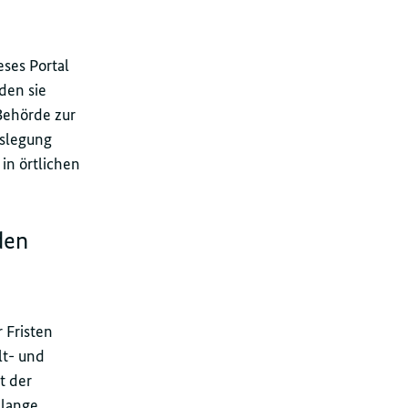
ses Portal
rden sie
Behörde zur
uslegung
 in örtlichen
den
 Fristen
t- und
t der
elange