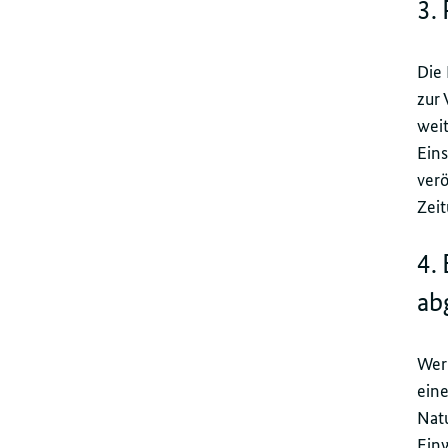
3.
Die 
zur 
wei
Ein
verö
Zei
4.
ab
Wer 
ein
Nat
Ein