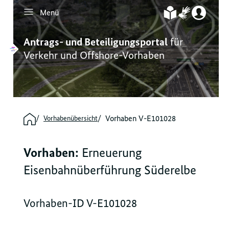
Menü
Inhalt
Hauptmenü
Servicenavigation
Footernavigation
Antrags- und Beteiligungsportal
für
Verkehr und Offshore-Vorhaben
Vorhaben V-E101028
Vorhabenübersicht
Vorhaben:
Erneuerung
Eisenbahnüberführung Süderelbe
Vorhaben-ID V-E101028